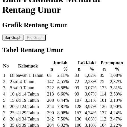
Rentang Umur
Grafik Rentang Umur
Bar Graph
Pie Graph
Tabel Rentang Umur
Jumlah
Laki-laki
Perempuan
No
Kelompok
n
%
n
%
n
%
1
Di bawah 1 Tahun
68
2,11%
33
1,02%
35
1,08%
2
2 s/d 4 Tahun
147
4,55%
72
2,23%
75
2,32%
3
5 s/d 9 Tahun
222
6,88%
99
3,07%
123
3,81%
4
10 s/d 14 Tahun
213
6,60%
99
3,07%
114
3,53%
5
15 s/d 19 Tahun
208
6,44%
107
3,31%
101
3,13%
6
20 s/d 24 Tahun
254
7,87%
128
3,97%
126
3,90%
7
25 s/d 29 Tahun
290
8,98%
153
4,74%
137
4,24%
8
30 s/d 34 Tahun
242
7,50%
130
4,03%
112
3,47%
9
35 s/d 39 Tahun
204
6,32%
100
3,10%
104
3,22%