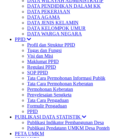
DATA WILAYAH ADMINISTRATIF
DATA PENDIDIKAN DALAM KK
DATA PEKERJAAN
DATA AGAMA
DATA JENIS KELAMIN
DATA KELOMPOK UMUR
DATA WARGA NEGARA
PPID
Profil dan Struktur PPID
Tugas dan Fungsi
Visi dan Misi
Maklumat PPID
Regulasi PPID
SOP PPID
Tata Cara Permohonan Informasi Publik
Tata Cara Permohonan Keberatan
Permohonan Keberatan
Penyelesaian Sengketa
Tata Cara Pengaduan
Formulir Pengaduan
PPID
PUBLIKASI DATA STATISTIK
Publikasi Indikator Pembangunan Desa
Publikasi Pendatann UMKM Desa Ponteh
PETA UMKM