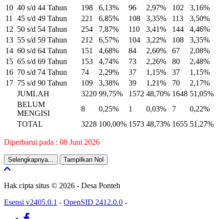
10
40 s/d 44 Tahun
198
6,13%
96
2,97%
102
3,16%
11
45 s/d 49 Tahun
221
6,85%
108
3,35%
113
3,50%
12
50 s/d 54 Tahun
254
7,87%
110
3,41%
144
4,46%
13
55 s/d 59 Tahun
212
6,57%
104
3,22%
108
3,35%
14
60 s/d 64 Tahun
151
4,68%
84
2,60%
67
2,08%
15
65 s/d 69 Tahun
153
4,74%
73
2,26%
80
2,48%
16
70 s/d 74 Tahun
74
2,29%
37
1,15%
37
1,15%
17
75 s/d 90 Tahun
109
3,38%
39
1,21%
70
2,17%
JUMLAH
3220
99,75%
1572
48,70%
1648
51,05%
BELUM
8
0,25%
1
0,03%
7
0,22%
MENGISI
TOTAL
3228
100,00%
1573
48,73%
1655
51,27%
Diperbarui pada : 08 Juni 2026
Selengkapnya...
Tampilkan Nol
Hak cipta situs © 2026 - Desa Ponteh
Esensi v2405.0.1
-
OpenSID 2412.0.0
-