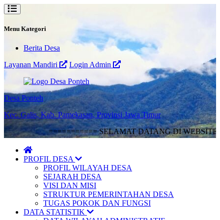
Menu Kategori
Berita Desa
Layanan Mandiri
Login Admin
Desa Ponteh
Kec. Galis, Kab. Pamekasan, Provinsi Jawa Timur
=========== SELAMAT DATANG DI WEBSITE
PROFIL DESA
PROFIL WILAYAH DESA
SEJARAH DESA
VISI DAN MISI
STRUKTUR PEMERINTAHAN DESA
TUGAS POKOK DAN FUNGSI
DATA STATISTIK