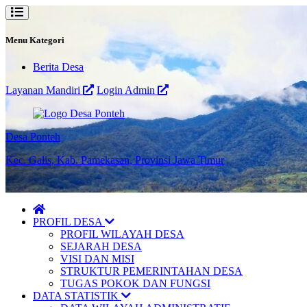
Menu Kategori
Berita Desa
Layanan Mandiri
Login Admin
Desa Ponteh
Kec. Galis, Kab. Pamekasan, Provinsi Jawa Timur
PROFIL DESA
PROFIL WILAYAH DESA
SEJARAH DESA
VISI DAN MISI
STRUKTUR PEMERINTAHAN DESA
TUGAS POKOK DAN FUNGSI
DATA STATISTIK