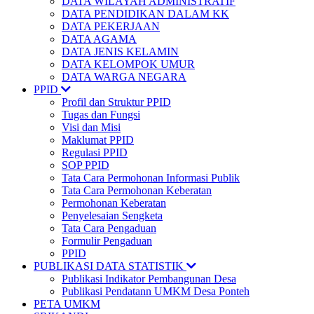
DATA WILAYAH ADMINISTRATIF
DATA PENDIDIKAN DALAM KK
DATA PEKERJAAN
DATA AGAMA
DATA JENIS KELAMIN
DATA KELOMPOK UMUR
DATA WARGA NEGARA
PPID
Profil dan Struktur PPID
Tugas dan Fungsi
Visi dan Misi
Maklumat PPID
Regulasi PPID
SOP PPID
Tata Cara Permohonan Informasi Publik
Tata Cara Permohonan Keberatan
Permohonan Keberatan
Penyelesaian Sengketa
Tata Cara Pengaduan
Formulir Pengaduan
PPID
PUBLIKASI DATA STATISTIK
Publikasi Indikator Pembangunan Desa
Publikasi Pendatann UMKM Desa Ponteh
PETA UMKM