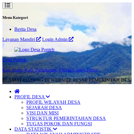
Menu Kategori
Berita Desa
Layanan Mandiri
Login Admin
Desa Ponteh
Kec. Galis, Kab. Pamekasan, Provinsi Jawa Timur
LAMAT DATANG DI WEBSITE RESMI PEMERINTAH DESA 
PROFIL DESA
PROFIL WILAYAH DESA
SEJARAH DESA
VISI DAN MISI
STRUKTUR PEMERINTAHAN DESA
TUGAS POKOK DAN FUNGSI
DATA STATISTIK