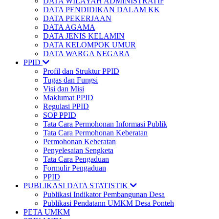
DATA WILAYAH ADMINISTRATIF
DATA PENDIDIKAN DALAM KK
DATA PEKERJAAN
DATA AGAMA
DATA JENIS KELAMIN
DATA KELOMPOK UMUR
DATA WARGA NEGARA
PPID
Profil dan Struktur PPID
Tugas dan Fungsi
Visi dan Misi
Maklumat PPID
Regulasi PPID
SOP PPID
Tata Cara Permohonan Informasi Publik
Tata Cara Permohonan Keberatan
Permohonan Keberatan
Penyelesaian Sengketa
Tata Cara Pengaduan
Formulir Pengaduan
PPID
PUBLIKASI DATA STATISTIK
Publikasi Indikator Pembangunan Desa
Publikasi Pendatann UMKM Desa Ponteh
PETA UMKM