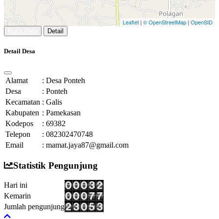
Leaflet
|
© OpenStreetMap
|
OpenSID
Buka Peta
Detail
Detail Desa
Alamat
:
Desa Ponteh
Desa
:
Ponteh
Kecamatan
:
Galis
Kabupaten
:
Pamekasan
Kodepos
:
69382
Telepon
:
082302470748
Email
:
mamat.jaya87@gmail.com
Statistik Pengunjung
Hari ini
Kemarin
Jumlah pengunjung