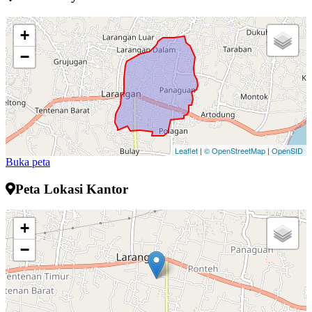
+
−
Leaflet
|
© OpenStreetMap
|
OpenSID
Buka peta
Peta Lokasi Kantor
+
−