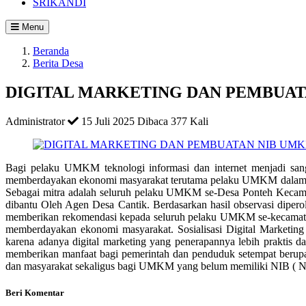
SRIKANDI
Menu
Beranda
Berita Desa
DIGITAL MARKETING DAN PEMBUA
Administrator
15 Juli 2025
Dibaca 377 Kali
Bagi pelaku UMKM teknologi informasi dan internet menjadi san
memberdayakan ekonomi masyarakat terutama pelaku UMKM dalam mem
Sebagai mitra adalah seluruh pelaku UMKM se-Desa Ponteh Kec
dibantu Oleh Agen Desa Cantik. Berdasarkan hasil observasi dipe
memberikan rekomendasi kepada seluruh pelaku UMKM se-kecamatan 
memberdayakan ekonomi masyarakat. Sosialisasi Digital Marketin
karena adanya digital marketing yang penerapannya lebih praktis 
memberikan manfaat bagi pemerintah dan penduduk setempat berupa
dan masyarakat sekaligus bagi UMKM yang belum memiliki NIB ( Nom
Beri Komentar