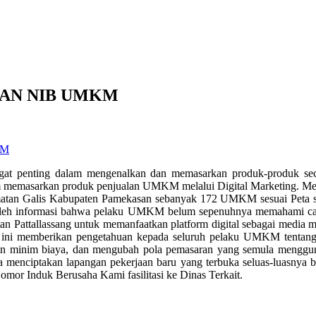
TAN NIB UMKM
gat penting dalam mengenalkan dan memasarkan produk-produk sec
asarkan produk penjualan UMKM melalui Digital Marketing. Metode y
amatan Galis Kabupaten Pamekasan sebanyak 172 UMKM sesuai Peta
roleh informasi bahwa pelaku UMKM belum sepenuhnya memahami cara m
Pattallassang untuk memanfaatkan platform digital sebagai media me
g ini memberikan pengetahuan kepada seluruh pelaku UMKM tentang
dan minim biaya, dan mengubah pola pemasaran yang semula mengguna
 menciptakan lapangan pekerjaan baru yang terbuka seluas-luasnya b
or Induk Berusaha Kami fasilitasi ke Dinas Terkait.