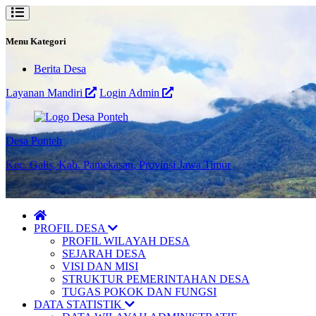
Menu Kategori
Berita Desa
Layanan Mandiri
Login Admin
Desa Ponteh
Kec. Galis, Kab. Pamekasan, Provinsi Jawa Timur
PROFIL DESA
PROFIL WILAYAH DESA
SEJARAH DESA
VISI DAN MISI
STRUKTUR PEMERINTAHAN DESA
TUGAS POKOK DAN FUNGSI
DATA STATISTIK