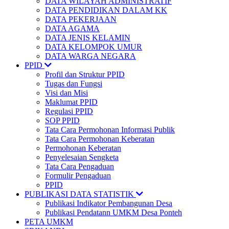
DATA WILAYAH ADMINISTRATIF
DATA PENDIDIKAN DALAM KK
DATA PEKERJAAN
DATA AGAMA
DATA JENIS KELAMIN
DATA KELOMPOK UMUR
DATA WARGA NEGARA
PPID
Profil dan Struktur PPID
Tugas dan Fungsi
Visi dan Misi
Maklumat PPID
Regulasi PPID
SOP PPID
Tata Cara Permohonan Informasi Publik
Tata Cara Permohonan Keberatan
Permohonan Keberatan
Penyelesaian Sengketa
Tata Cara Pengaduan
Formulir Pengaduan
PPID
PUBLIKASI DATA STATISTIK
Publikasi Indikator Pembangunan Desa
Publikasi Pendatann UMKM Desa Ponteh
PETA UMKM