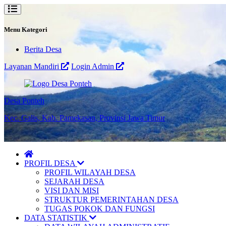
Menu Kategori
Berita Desa
Layanan Mandiri
Login Admin
Desa Ponteh
Kec. Galis, Kab. Pamekasan, Provinsi Jawa Timur
PROFIL DESA
PROFIL WILAYAH DESA
SEJARAH DESA
VISI DAN MISI
STRUKTUR PEMERINTAHAN DESA
TUGAS POKOK DAN FUNGSI
DATA STATISTIK