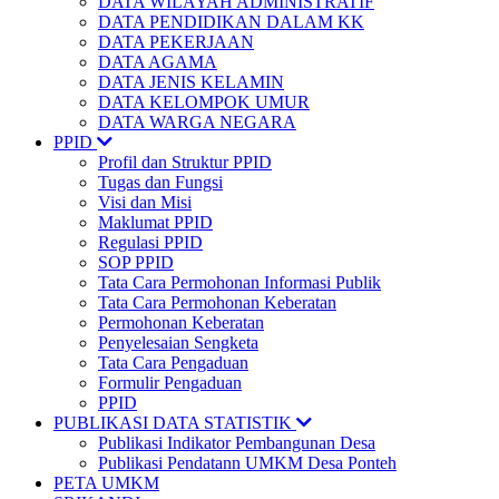
DATA WILAYAH ADMINISTRATIF
DATA PENDIDIKAN DALAM KK
DATA PEKERJAAN
DATA AGAMA
DATA JENIS KELAMIN
DATA KELOMPOK UMUR
DATA WARGA NEGARA
PPID
Profil dan Struktur PPID
Tugas dan Fungsi
Visi dan Misi
Maklumat PPID
Regulasi PPID
SOP PPID
Tata Cara Permohonan Informasi Publik
Tata Cara Permohonan Keberatan
Permohonan Keberatan
Penyelesaian Sengketa
Tata Cara Pengaduan
Formulir Pengaduan
PPID
PUBLIKASI DATA STATISTIK
Publikasi Indikator Pembangunan Desa
Publikasi Pendatann UMKM Desa Ponteh
PETA UMKM