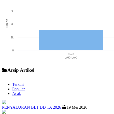
Bar chart with 3 bars.
The chart has 1 X axis displaying categories.
3k
The chart has 1 Y axis displaying Jumlah. Range: 0 to 4000.
Jumlah
2k
1k
0
1573
LAKI-LAKI
End of interactive chart.
Arsip Artikel
Terkini
Populer
Acak
PENYALURAN BLT DD TA 2026
19 Mei 2026