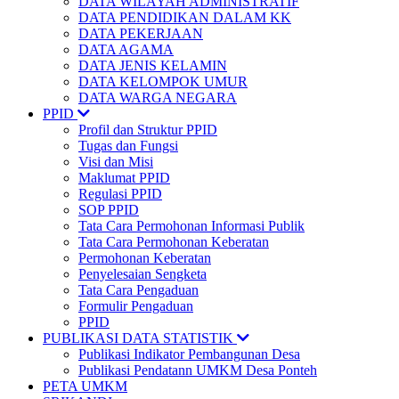
DATA WILAYAH ADMINISTRATIF
DATA PENDIDIKAN DALAM KK
DATA PEKERJAAN
DATA AGAMA
DATA JENIS KELAMIN
DATA KELOMPOK UMUR
DATA WARGA NEGARA
PPID
Profil dan Struktur PPID
Tugas dan Fungsi
Visi dan Misi
Maklumat PPID
Regulasi PPID
SOP PPID
Tata Cara Permohonan Informasi Publik
Tata Cara Permohonan Keberatan
Permohonan Keberatan
Penyelesaian Sengketa
Tata Cara Pengaduan
Formulir Pengaduan
PPID
PUBLIKASI DATA STATISTIK
Publikasi Indikator Pembangunan Desa
Publikasi Pendatann UMKM Desa Ponteh
PETA UMKM