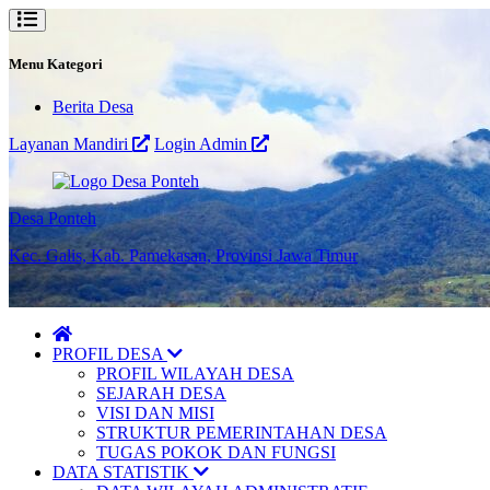
Menu Kategori
Berita Desa
Layanan Mandiri
Login Admin
Desa Ponteh
Kec. Galis, Kab. Pamekasan, Provinsi Jawa Timur
PROFIL DESA
PROFIL WILAYAH DESA
SEJARAH DESA
VISI DAN MISI
STRUKTUR PEMERINTAHAN DESA
TUGAS POKOK DAN FUNGSI
DATA STATISTIK